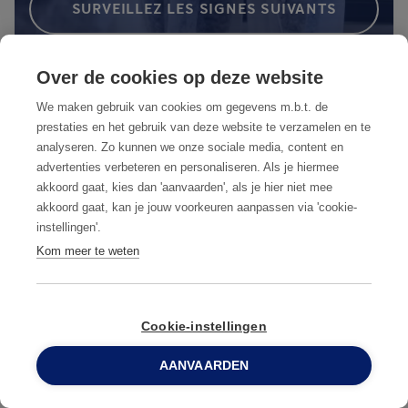
SURVEILLEZ LES SIGNES SUIVANTS
Over de cookies op deze website
Quelles sont les normes et
We maken gebruik van cookies om gegevens m.b.t. de
réglementations obligatoires pour
prestaties en het gebruik van deze website te verzamelen en te
l'industrie agroalimentaire ?
analyseren. Zo kunnen we onze sociale media, content en
advertenties verbeteren en personaliseren. Als je hiermee
akkoord gaat, kies dan 'aanvaarden', als je hier niet mee
akkoord gaat, kan je jouw voorkeuren aanpassen via 'cookie-
Un plan complet de lutte intégrée contre
instellingen'.
les ravageurs vous aidera à naviguer dans
Kom meer te weten
le monde complexe des audits, des
normes et des réglementations, avec la
certitude que votre entreprise reste 100%
Cookie-instellingen
conforme à la réglementation.
AANVAARDEN
0800 96 900