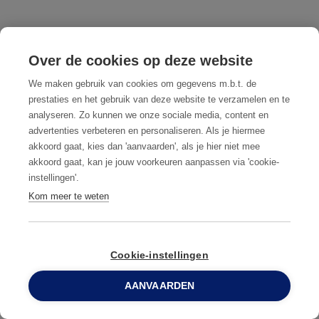
Permettre une communication facile et libre
Over de cookies op deze website
Il est important d'établir des lignes de communication
We maken gebruik van cookies om gegevens m.b.t. de
prestaties en het gebruik van deze website te verzamelen en te
faciles pour le signalement des nuisibles, une "hotline"
analyseren. Zo kunnen we onze sociale media, content en
pour les nuisibles, une adresse électronique dédiée,
advertenties verbeteren en personaliseren. Als je hiermee
une personne de référence dans chaque département,
akkoord gaat, kies dan 'aanvaarden', als je hier niet mee
une réunion bihebdomadaire avec un responsable de
akkoord gaat, kan je jouw voorkeuren aanpassen via 'cookie-
instellingen'.
la qualité. Un moyen facile de signaler l'activité
Kom meer te weten
améliorera l'engagement.
Il est également essentiel que l'information circule
dans les deux sens, c'est-à-dire que les idées et les
Cookie-instellingen
rapports du partenaire de lutte antiparasitaire doivent
AANVAARDEN
être transmis aux personnes clés. Ils savent ainsi s'ils
0800 96 900
font du bon travail ou s'il y a des améliorations à