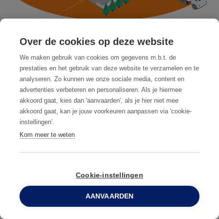
Over de cookies op deze website
We maken gebruik van cookies om gegevens m.b.t. de
prestaties en het gebruik van deze website te verzamelen en te
Zones critiques de nuisibles dans
analyseren. Zo kunnen we onze sociale media, content en
les usines de transformation
advertenties verbeteren en personaliseren. Als je hiermee
akkoord gaat, kies dan 'aanvaarden', als je hier niet mee
alimentaire
akkoord gaat, kan je jouw voorkeuren aanpassen via 'cookie-
instellingen'.
Avant de choisir les méthodes de sécurité
Kom meer te weten
alimentaire et de lutte contre les nuisibles les
plus adaptées à votre entreprise, il est crucial
de bien identifier vos zones à risque et les
Cookie-instellingen
points d'entrée potentiels des parasites.
AANVAARDEN
0800 96 900
Votre partenaire en gestion des nuisibles doit