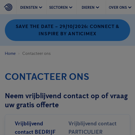
DIENSTEN
SECTOREN
DIEREN
OVER ONS
SAVE THE DATE – 29/10/2026: CONNECT &
INSPIRE BY ANTICIMEX
Home
Contacteer ons
CONTACTEER ONS
Neem vrijblijvend contact op of vraag
uw gratis offerte
Vrijblijvend
Vrijblijvend contact
contact BEDRIJF
PARTICULIER