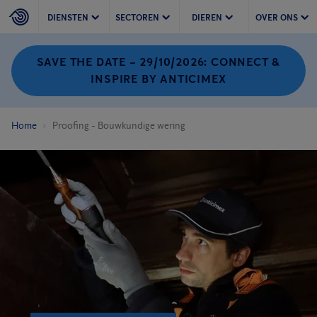
DIENSTEN
SECTOREN
DIEREN
OVER ONS
SAVE THE DATE – 29/10/2026: CONNECT &
INSPIRE BY ANTICIMEX
Home
Proofing - Bouwkundige wering