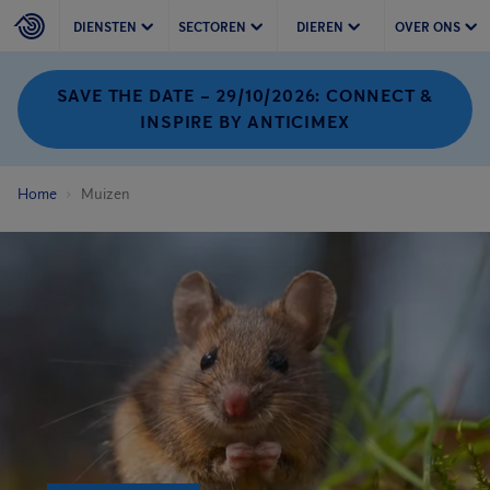
DIENSTEN
SECTOREN
DIEREN
OVER ONS
SAVE THE DATE – 29/10/2026: CONNECT &
INSPIRE BY ANTICIMEX
Home
Muizen