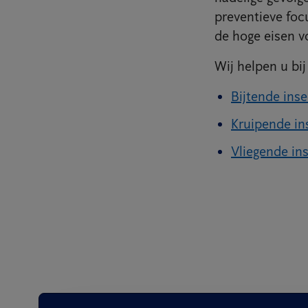
preventieve foc
de hoge eisen v
Wij helpen u bi
Bijtende ins
Kruipende in
Vliegende in