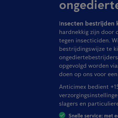
ongedierte
I
nsecten bestrijden k
hardnekkig zijn door
tegen insecticiden. Wi
bestrijdingswijze te 
ongediertebestrijders
opgevolgd worden via
doen op ons voor een
Anticimex bedient +15.
verzorgingsinstelling
slagers en particulier
Snelle service:
met ee