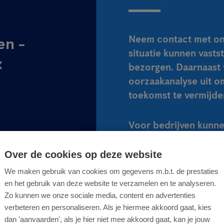
Neem contact met ons
en -
situatie kunnen vasts
x
bezorgen. Daarnaast 
oorzaakanalyse uit o
toekomst te vermijde
Voor bedrijven kunne
waarbij uw locatie 2
tegen ongedierte.
Over de cookies op deze website
We maken gebruik van cookies om gegevens m.b.t. de prestaties
ssingen
en het gebruik van deze website te verzamelen en te analyseren.
STUUR ONS EEN B
Zo kunnen we onze sociale media, content en advertenties
verbeteren en personaliseren. Als je hiermee akkoord gaat, kies
dan 'aanvaarden', als je hier niet mee akkoord gaat, kan je jouw