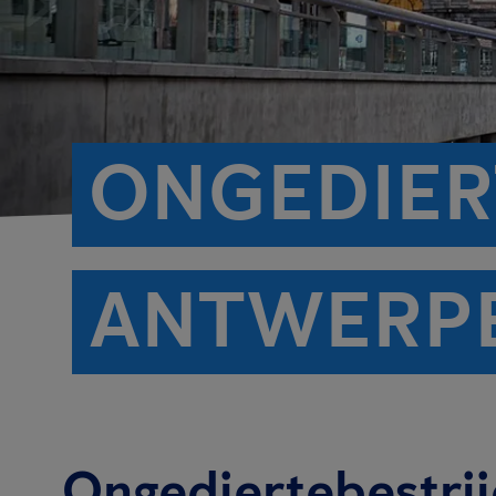
ONGEDIER
ANTWERP
Ongediertebestrij