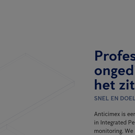
Profe
onged
het zi
SNEL EN DOE
Anticimex is een
in Integrated P
monitoring. We 