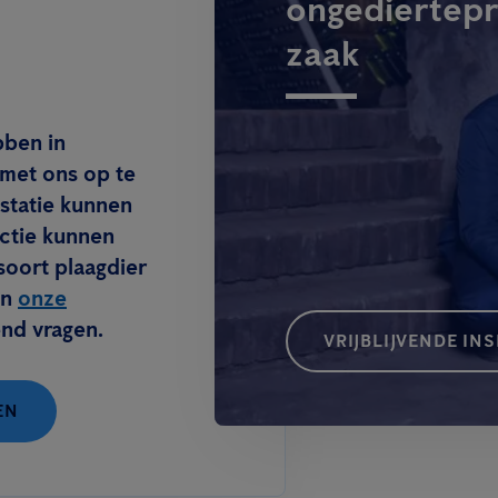
ongediertepr
zaak
bben in
 met ons op te
estatie kunnen
ectie kunnen
soort plaagdier
in
onze
end vragen.
VRIJBLIJVENDE IN
EN