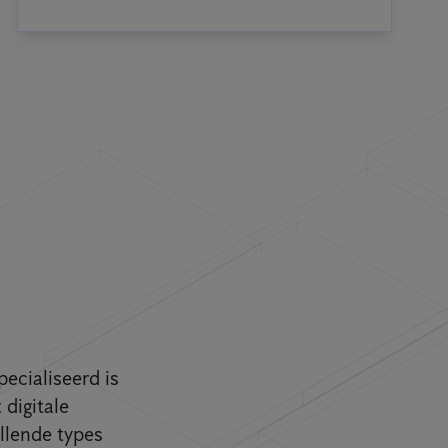
pecialiseerd is
digitale
llende types