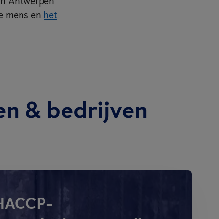
 in Antwerpen
de mens en
het
en & bedrijven
 HACCP-