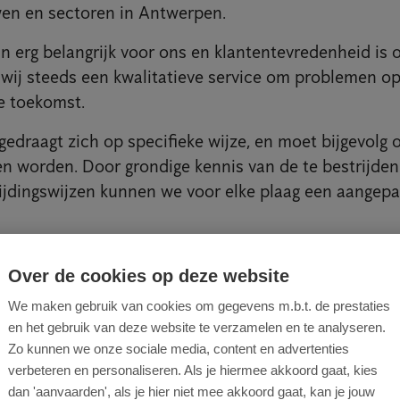
en en sectoren in Antwerpen.
n erg belangrijk voor ons en klantentevredenheid is on
wij steeds een kwalitatieve service om problemen op
e toekomst.
 gedraagt zich op specifieke wijze, en moet bijgevolg
n worden. Door grondige kennis van de te bestrijde
rijdingswijzen kunnen we voor elke plaag een aangepa
Over de cookies op deze website
We maken gebruik van cookies om gegevens m.b.t. de prestaties
ijden ongedierte in 't Stad
en het gebruik van deze website te verzamelen en te analyseren.
Zo kunnen we onze sociale media, content en advertenties
n populaire trekpleister voor toeristen, studenten en
verbeteren en personaliseren. Als je hiermee akkoord gaat, kies
le bezoekers ontdekken er opmerkelijk historisch en a
dan 'aanvaarden', als je hier niet mee akkoord gaat, kan je jouw