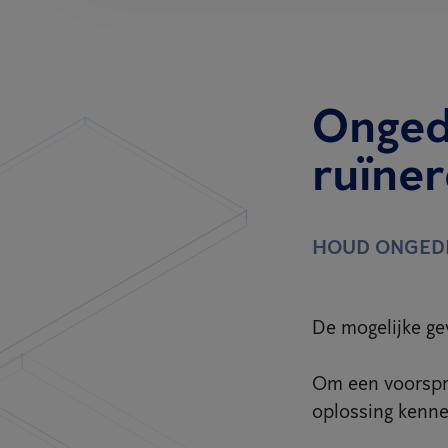
Onged
ruïne
HOUD ONGED
De mogelijke ge
Om een voorspr
oplossing kennen