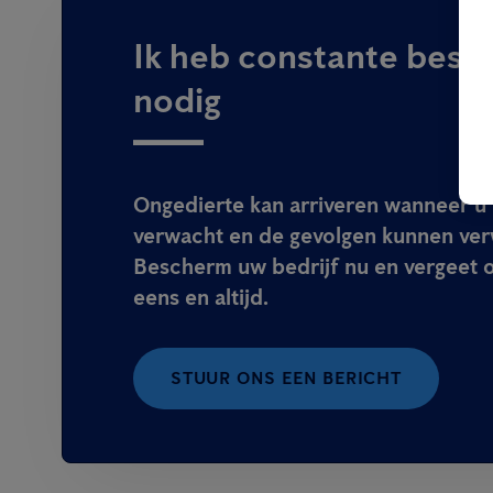
Ik heb constante besc
nodig
Ongedierte kan arriveren wanneer u 
verwacht en de gevolgen kunnen ver
Bescherm uw bedrijf nu en vergeet 
eens en altijd.
STUUR ONS EEN BERICHT