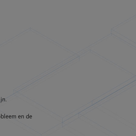
jn.
obleem en de