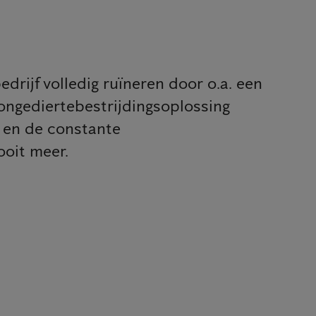
drijf volledig ruïneren door o.a. een
 ongediertebestrijdingsoplossing
n en de constante
ooit meer.