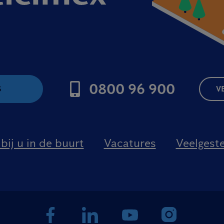
0800 96 900
S
V
bij u in de buurt
Vacatures
Veelgest