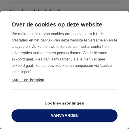
Hoe kan ik betalen?
Over de cookies op deze website
Wij sturen u een factuur op voor de
We maken gebruik van cookies om gegevens m.b.t. de
prestaties en het gebruik van deze website te verzamelen en te
uitgevoerde begassing of behandeling en u
analyseren. Zo kunnen we onze sociale media, content en
betaalt de factuur via overschrijving.
advertenties verbeteren en personaliseren. Als je hiermee
akkoord gaat, kies dan 'aanvaarden', als je hier niet mee
akkoord gaat, kan je jouw voorkeuren aanpassen via 'cookie-
instellingen'.
Kom meer te weten
Cookie-instellingen
AANVAARDEN
0800 96 900