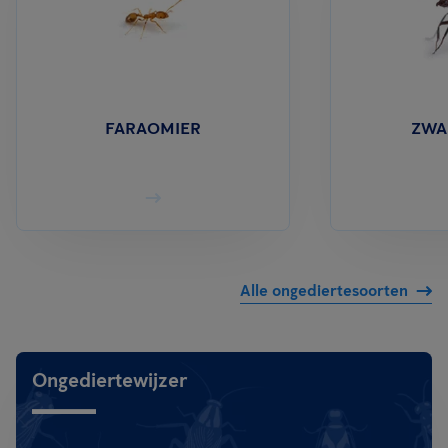
FARAOMIER
ZWA
Alle ongediertesoorten
Ongediertewijzer