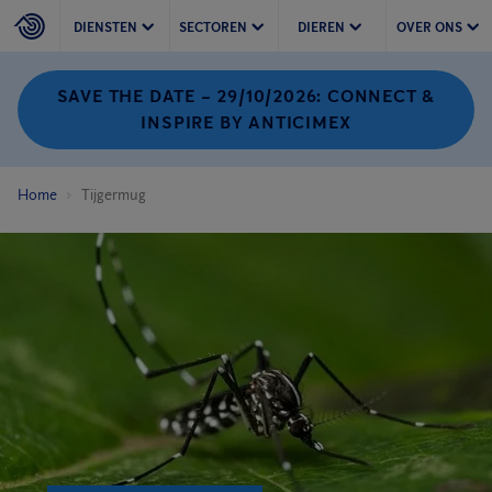
DIENSTEN
SECTOREN
DIEREN
OVER ONS
SAVE THE DATE – 29/10/2026: CONNECT &
INSPIRE BY ANTICIMEX
Home
Tijgermug