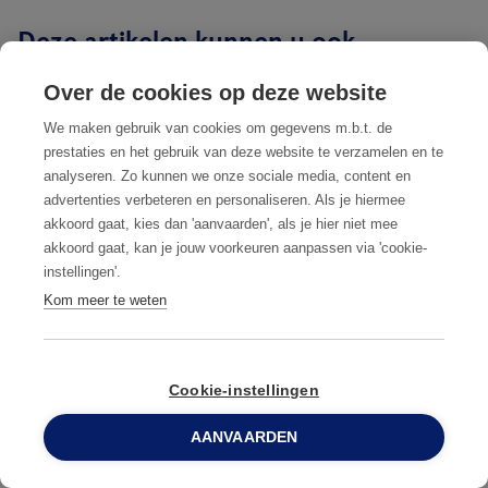
Deze artikelen kunnen u ook
interesseren
Over de cookies op deze website
We maken gebruik van cookies om gegevens m.b.t. de
BLOGARTIKEL
6 JUN. 2025
BLOGARTIKEL
prestaties en het gebruik van deze website te verzamelen en te
Hoe u de buitenruimtes
Laat plaagdi
analyseren. Zo kunnen we onze sociale media, content en
advertenties verbeteren en personaliseren. Als je hiermee
van uw hotel vrij houdt
gasten niet st
akkoord gaat, kies dan 'aanvaarden', als je hier niet mee
van plaagdieren
belang van I
akkoord gaat, kan je jouw voorkeuren aanpassen via 'cookie-
hotel
instellingen'.
Kom meer te weten
Bekijk alles
Cookie-instellingen
AANVAARDEN
Veelgestelde vragen over plaagdierbeheersing
0800 96 900
in de hotelindustrie