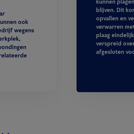
kunnen plage
blijven. Dit 
ar
opvallen en v
 kunnen ook
verwarren met
edrijf wegens
plaag eindelij
erkplek,
verspreid ov
rwondingen
afgesloten vo
relateerde