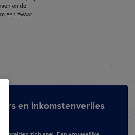
ngen en de
 om een zwaar
ers en inkomstenverlies
rspreiden zich snel. Een vrouwelijke