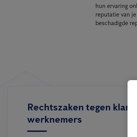
hun ervaring on
reputatie van je
beschadigde repu
Rechtszaken tegen klant
werknemers