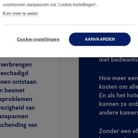
voorkeuren aanpassen via 'cookie-instellingen'.
bedwants kan 1
acties en
Kom meer te weten
gemiddeld 200 
en,
beperkte toeg
 besmetten en
zonder voedse
ellose, tyfus
Cookie-instellingen
AANVAARDEN
lange tijd nie
professioneel 
met bedwants
overbrengen
beschadigd
Hoe meer een 
nnen ontstaan.
kosten om alle
an besmet
En als het hot
idsproblemen
kunnen ze on
ezigheid van
andere kamer
aanspannen
 schending van
Zonder een ef