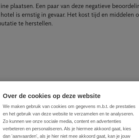
line plaatsen. Een paar van deze negatieve beoordeli
 hotel is ernstig in gevaar. Het kost tijd en middelen
tatie te herstellen.
Over de cookies op deze website
en en
Lege kam
We maken gebruik van cookies om gegevens m.b.t. de prestaties
en het gebruik van deze website te verzamelen en te analyseren.
Zo kunnen we onze sociale media, content en advertenties
verbeteren en personaliseren. Als je hiermee akkoord gaat, kies
dan 'aanvaarden', als je hier niet mee akkoord gaat, kan je jouw
Bedwantsen ve