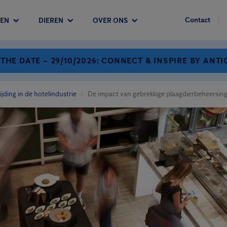
Contact
EN
DIEREN
OVER ONS
 THE DATE – 29/10/2026: CONNECT & INSPIRE BY ANTI
jding in de hotelindustrie
De impact van gebrekkige plaagdierbeheersing 