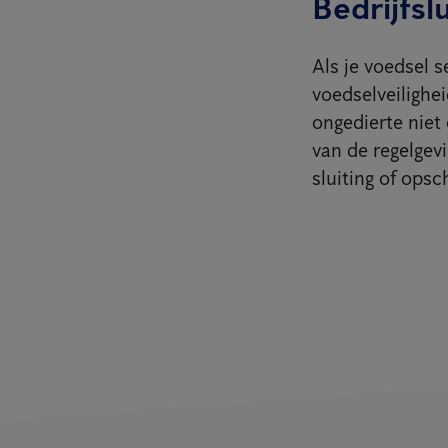
Bedrijfslu
Als je voedsel s
voedselveilighe
ongedierte niet 
van de regelgevi
sluiting of opsc