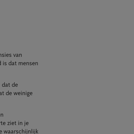
ensies van
d is dat mensen
 dat de
at de weinige
en
e ziet in je
 waarschijnlijk