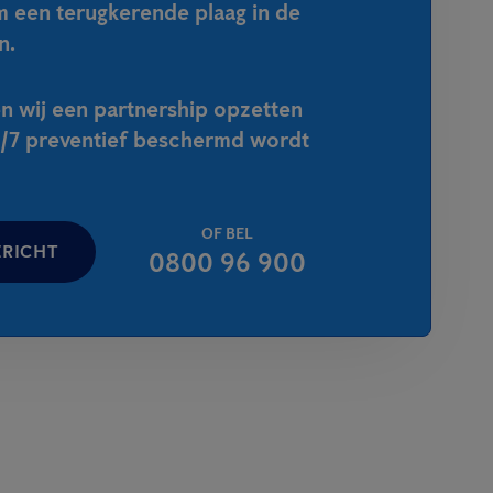
m een terugkerende plaag in de
n.
n wij een partnership opzetten
4/7 preventief beschermd wordt
OF BEL
ERICHT
0800 96 900