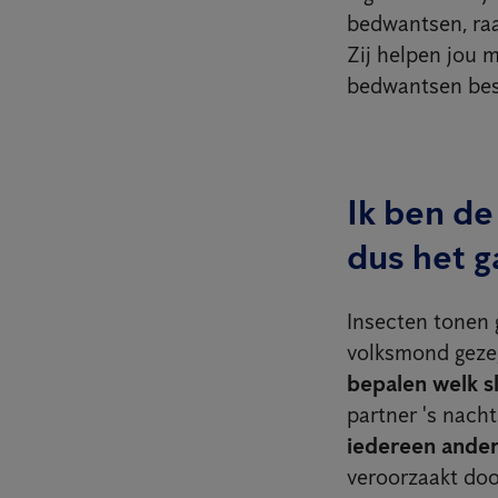
bedwantsen, raa
Zij helpen jou 
bedwantsen best
Ik ben de
dus het g
Insecten tonen 
volksmond geze
bepalen welk s
partner 's nach
iedereen ander
veroorzaakt doo