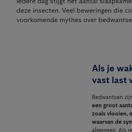
Iedere dag stijgt het aantal slaapkam
deze insecten. Veel beweringen die ci
voorkomende mythes over bedwantsen 
Als je wa
vast last
Bedwantsen zijn
een groot aant
zoals vlooien, 
waarvan de sym
algemeen. Als j