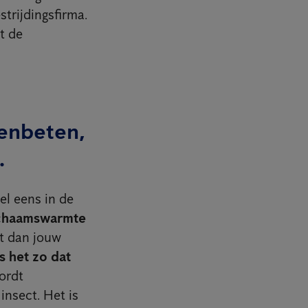
trijdingsfirma.
t de
tenbeten,
.
el eens in de
ichaamswarmte
bt dan jouw
is het zo dat
wordt
insect. Het is