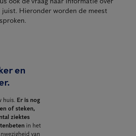
us ook de vraag naar informatie over
l juist. Hieronder worden de meest
sproken.
ker en
er.
w huis.
Er is nog
en of steken,
ntal ziektes
ctenbeten
in het
aanwezigheid van