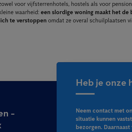
zowel voor vijfsterrenhotels, hostels als voor pensio
kleine waarheid:
een slordige woning maakt het de
zich te verstoppen
omdat ze overal schuilplaatsen v
Heb je onze 
Neem contact met ons
en -
situatie kunnen vasts
x
bezorgen. Daarnaast 