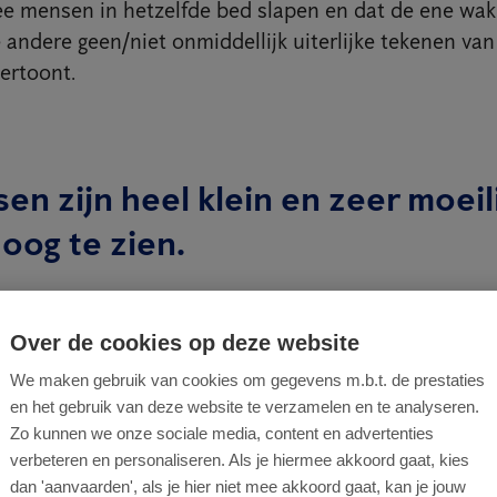
ee mensen in hetzelfde bed slapen en dat de ene wa
e andere geen/niet onmiddellijk uiterlijke tekenen van
ertoont.
n zijn heel klein en zeer moeil
 oog te zien.
 kleine insecten, maar je hebt geen vergrootglas 
sen bedwants is 5 tot 10mm groot en die kan je perf
Over de cookies op deze website
og. Een pasgeboren bedwants is ongeveer één mm gro
We maken gebruik van cookies om gegevens m.b.t. de prestaties
otglas nodig om ze van dicht te bekijken. Toch kan j
en het gebruik van deze website te verzamelen en te analyseren.
ls je zeer goed kijkt.
Zo kunnen we onze sociale media, content en advertenties
verbeteren en personaliseren. Als je hiermee akkoord gaat, kies
dan 'aanvaarden', als je hier niet mee akkoord gaat, kan je jouw