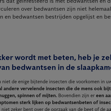
ers dat geïnfesteerd is met bedwantsen en d
rculeren over bedwantsen zijn niet helemaa
en bedwantsen bestrijden opgelijst en be
kker wordt met beten, heb je ze
 van bedwantsen in de slaapkam
 niet de enige bijtende insecten die voorkomen in u
al andere vervelende insecten die de mens ook bijt
muggen, spinnen of mijten.
Bovendien zijn er
een aa
ptomen sterk lijken op bedwantsenbeten of inse
e niet zeker bent over de oorzaak van de beet of de 