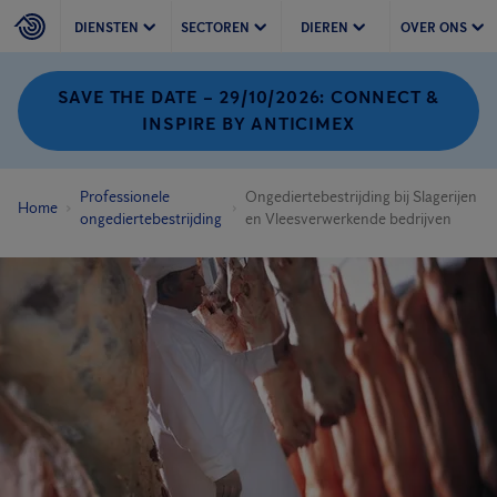
DIENSTEN
SECTOREN
DIEREN
OVER ONS
SAVE THE DATE – 29/10/2026: CONNECT &
INSPIRE BY ANTICIMEX
Professionele
Ongediertebestrijding bij Slagerijen
Home
ongediertebestrijding
en Vleesverwerkende bedrijven