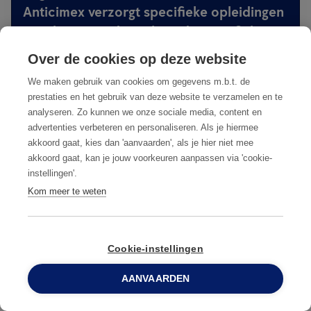
Anticimex verzorgt specifieke opleidingen
waarbij uw medewerkers de specifieke
aandachtspunten snel en makkelijk onder
Over de cookies op deze website
de knie krijgen, zo blijven we samen de
We maken gebruik van cookies om gegevens m.b.t. de
plaagdieren een stap voor.
prestaties en het gebruik van deze website te verzamelen en te
analyseren. Zo kunnen we onze sociale media, content en
advertenties verbeteren en personaliseren. Als je hiermee
MEER INFORMATIE
akkoord gaat, kies dan 'aanvaarden', als je hier niet mee
akkoord gaat, kan je jouw voorkeuren aanpassen via 'cookie-
instellingen'.
Kom meer te weten
Cookie-instellingen
Waarom kiezen voor Anticimex?
AANVAARDEN
0800 96 900
Een totaalpakket
van