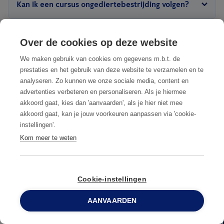
Kan ik een cursus ongediertebestrijding volgen?
sector, in dit geval bent u meestal verplicht
een
ongediertepreventiecontract
aan te gaan met een
Ja, Anticimex biedt regelmatig
trainingen
aan over
serviceverlener. Als particulier heeft u geen verplichting tot een
voedselveiligheid en ongediertebestrijding. We bespreken
Over de cookies op deze website
Meest voorkomend ongedierte in
contract of preventieplan.
wetgeving, IPM, preventie, methodes, data en rapportage.
We maken gebruik van cookies om gegevens m.b.t. de
Herentals
prestaties en het gebruik van deze website te verzamelen en te
analyseren. Zo kunnen we onze sociale media, content en
VOORKOM EEN ONGEDIERTEPROBLEEM DOOR DE
advertenties verbeteren en personaliseren. Als je hiermee
SPOREN TIJDIG TE HERKENNEN
akkoord gaat, kies dan 'aanvaarden', als je hier niet mee
akkoord gaat, kan je jouw voorkeuren aanpassen via 'cookie-
instellingen'.
Kom meer te weten
Cookie-instellingen
AANVAARDEN
0800 96 900
RATTEN
M