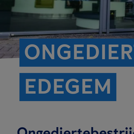
ONGEDIER
EDEGEM
Ongediertebestrij