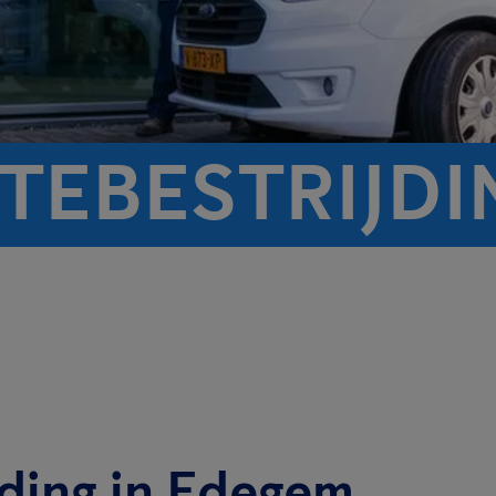
TEBESTRIJDI
ding in Edegem