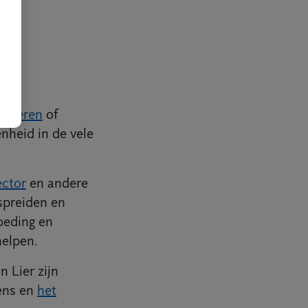
,
mieren
of
nheid in de vele
ector
en andere
spreiden en
oeding en
helpen.
 Lier zijn
ens en
het