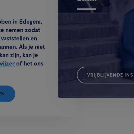
ebben in Edegem,
 te nemen zodat
 vaststellen en
annen. Als je niet
an zijn, kan je
wijzer
of het ons
VRIJBLIJVENDE IN
EN