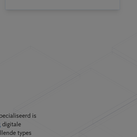
pecialiseerd is
t
digitale
llende types