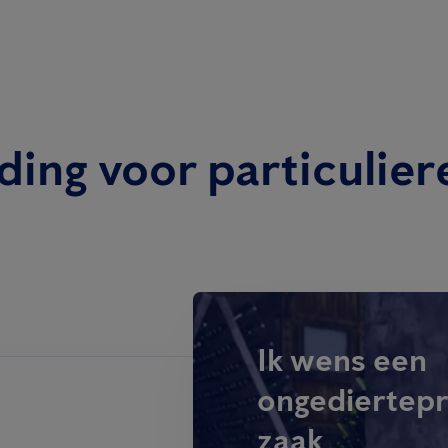
ding voor particulier
Ik wens een
ongediertepr
zaak