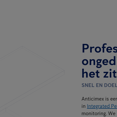
Profe
onged
het zi
SNEL EN DOE
Anticimex is een
in
Integrated P
monitoring. We 