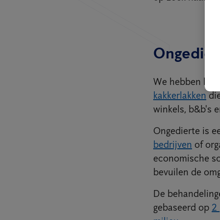
Ongedier
We hebben het o
kakkerlakken
die
winkels, b&b's 
Ongedierte is e
bedrijven
of org
economische sch
bevuilen de omg
De behandelinge
gebaseerd op
2 