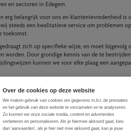
en en sectoren in Edegem.
n erg belangrijk voor ons en klantentevredenheid is on
wij steeds een kwalitatieve service om problemen op
e toekomst.
 gedraagt zich op specifieke wijze, en moet bijgevolg
n worden. Door grondige kennis van de te bestrijde
rijdingswijzen kunnen we voor elke plaag een aangepa
Over de cookies op deze website
We maken gebruik van cookies om gegevens m.b.t. de prestaties
ijden ongedierte in Edegem
en het gebruik van deze website te verzamelen en te analyseren.
Zo kunnen we onze sociale media, content en advertenties
n, daar zijn meestal ook weleens ongewenste gasten 
verbeteren en personaliseren. Als je hiermee akkoord gaat, kies
edsel, warmte, nestgelegenheid en soortgenoten.
dan 'aanvaarden', als je hier niet mee akkoord gaat, kan je jouw