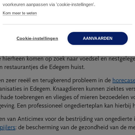
voorkeuren aanpassen via 'cookie-instellingen'.
Kom meer te weten
teproblemen in Edegem
Cookie-instellingen
AANVAARDEN
ver allerlei ongedierte zoals
ratten
,
muizen
,
vliegjes
 hierheen komen op zoek naar voedsel en nestgelege
en restaurantjes die Edegem huist.
en zeer reeël en terugkerend probleem in de
horecas
anisaties in Edegem. Knaagdieren kunnen ziektes ver
ade toebrengen en vliegjes of mieren bezoedelen v
eving. Een professioneel ongedierteplan kan hierbij 
n van Anticimex voor de bestrijding van ongedierte in
pijlers
: de bescherming van de gezondheid van de m