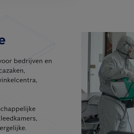
e
voor bedrijven en
ecazaken,
winkelcentra,
chappelijke
kleedkamers,
rgelijke.