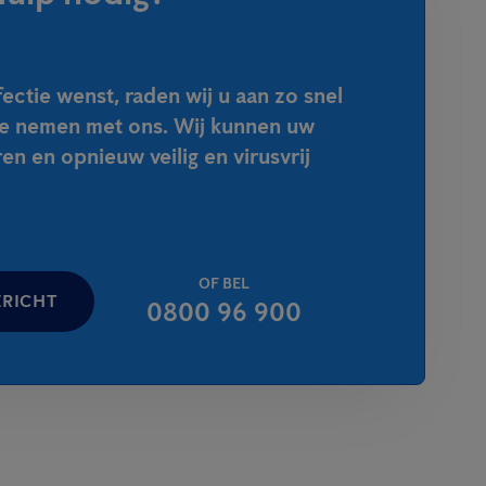
fectie wenst, raden wij u aan zo snel
te nemen met ons. Wij kunnen uw
n en opnieuw veilig en virusvrij
OF BEL
ERICHT
0800 96 900