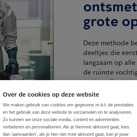
ontsmet
grote o
Deze methode bes
deeltjes die eers
langzaam op alle
de ruimte vochti
werken. Op deze 
gebieden, zelfs di
Over de cookies op deze website
het de organisme
We maken gebruik van cookies om gegevens m.b.t. de prestaties
en het gebruik van deze website te verzamelen en te analyseren.
Dankzij onze kenn
Zo kunnen we onze sociale media, content en advertenties
aanbrengen door 
verbeteren en personaliseren. Als je hiermee akkoord gaat, kies
oppervlakken in 
dan 'aanvaarden', als je hier niet mee akkoord gaat, kan je jouw