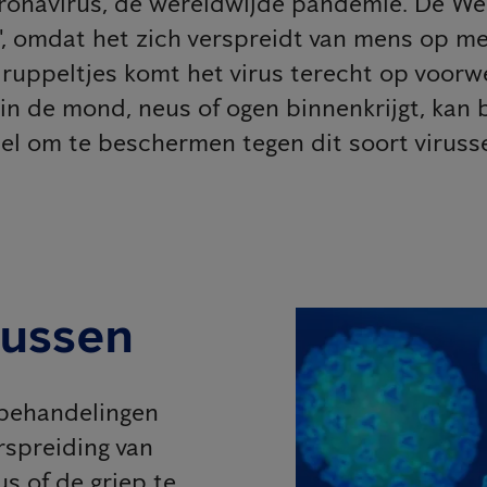
coronavirus, de wereldwijde pandemie. De 
, omdat het zich verspreidt van mens op men
druppeltjes komt het virus terecht op voor
in de mond, neus of ogen binnenkrijgt, kan 
del om te beschermen tegen dit soort viruss
russen
 behandelingen
rspreiding van
s of de griep te