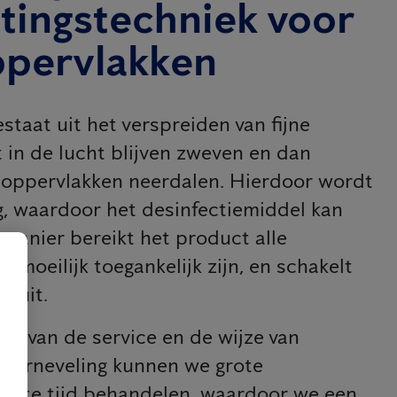
tingstechniek voor
ppervlakken
taat uit het verspreiden van fijne
t in de lucht blijven zweven en dan
 oppervlakken neerdalen. Hierdoor wordt
g, waardoor het desinfectiemiddel kan
manier bereikt het product alle
e moeilijk toegankelijk zijn, en schakelt
n uit.
is van de service en de wijze van
verneveling kunnen we grote
korte tijd behandelen, waardoor we een