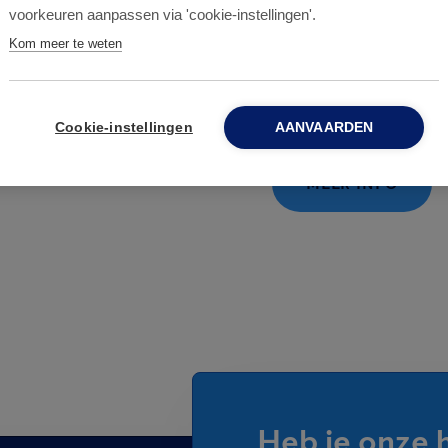
voorkeuren aanpassen via 'cookie-instellingen'.
maximale effectiv
Kom meer te weten
bedrijf bereiken.
Cookie-instellingen
AANVAARDEN
MEER INFO
Heb je onze 