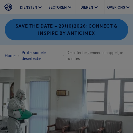
DIENSTEN
SECTOREN
DIEREN
OVER ONS
SAVE THE DATE – 29/10/2026: CONNECT &
INSPIRE BY ANTICIMEX
Professionele
Desinfectie gemeenschappelijke
Home
desinfectie
ruimtes