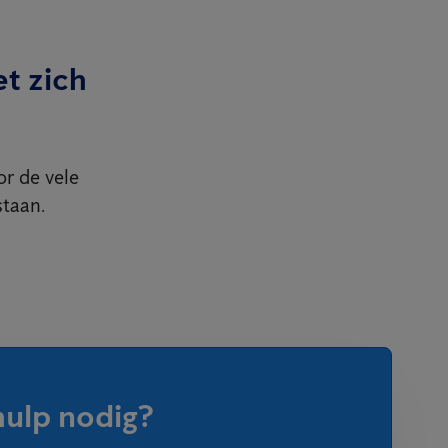
t zich
or de vele
taan.
hulp nodig?