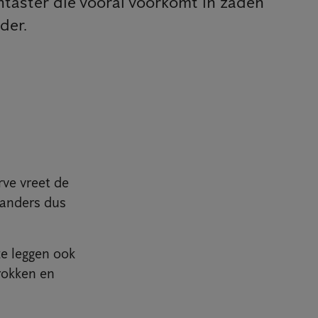
ntaster die vooral voorkomt in zaden
der.
rve vreet de
landers dus
ze leggen ook
rokken en