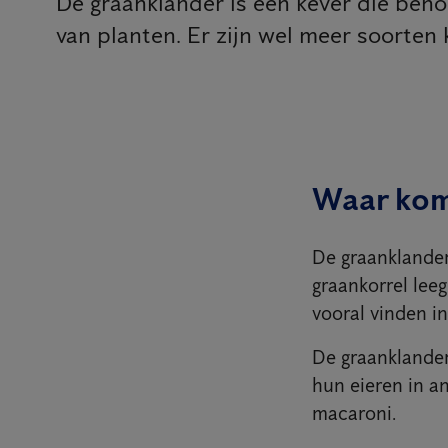
De graanklander is een kever die beho
van planten. Er zijn wel meer soorten 
Waar kom
De graanklander 
graankorrel lee
vooral vinden in
De graanklander
hun eieren in 
macaroni.