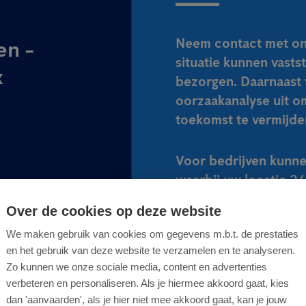
Neem contact met ons
en -
situatie kunnen vasts
x
bezorgen. Daarnaast 
oorzaakanalyse uit o
toekomst te vermijde
Voor bedrijven kunne
waarbij uw locatie 2
tegen ongedierte.
Over de cookies op deze website
ssingen
We maken gebruik van cookies om gegevens m.b.t. de prestaties
STUUR ONS EEN B
en het gebruik van deze website te verzamelen en te analyseren.
Zo kunnen we onze sociale media, content en advertenties
verbeteren en personaliseren. Als je hiermee akkoord gaat, kies
dan 'aanvaarden', als je hier niet mee akkoord gaat, kan je jouw