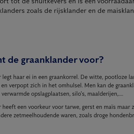
ort tot de snuitkevers en is een voorraadaa
klanders zoals de rijsklander en de maisklan
t de graanklander voor?
legt haar ei in een graankorrel. De witte, pootloze la
g en verpopt zich in het omhulsel. Men kan de graank
 verwarmde opslagplaatsen, silo's, maalderijen,....
 heeft een voorkeur voor tarwe, gerst en maïs maar 
andere zetmeelhoudende waren, zoals droge hondenb