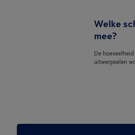
Welke sc
mee?
De hoeveelheid 
uitwerpselen w