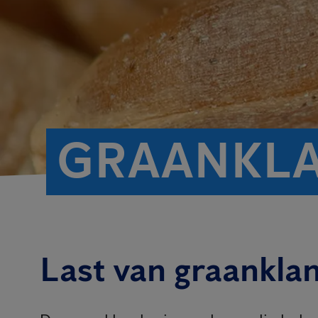
GRAANKL
Last van graankla