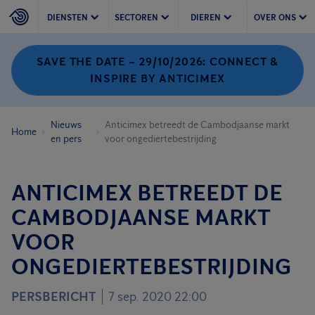
DIENSTEN
SECTOREN
DIEREN
OVER ONS
SAVE THE DATE – 29/10/2026: CONNECT &
INSPIRE BY ANTICIMEX
Nieuws
Anticimex betreedt de Cambodjaanse markt
Home
en pers
voor ongediertebestrijding
ANTICIMEX BETREEDT DE
CAMBODJAANSE MARKT
VOOR
ONGEDIERTEBESTRIJDING
PERSBERICHT
7 sep. 2020 22:00