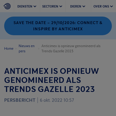
DIENSTEN
SECTOREN
DIEREN
OVER ONS
SAVE THE DATE – 29/10/2026: CONNECT &
INSPIRE BY ANTICIMEX
Nieuws en
Anticimex is opnieuw genomineerd als
Home
pers
Trends Gazelle 2023
ANTICIMEX IS OPNIEUW
GENOMINEERD ALS
TRENDS GAZELLE 2023
PERSBERICHT
6 okt. 2022 10:57