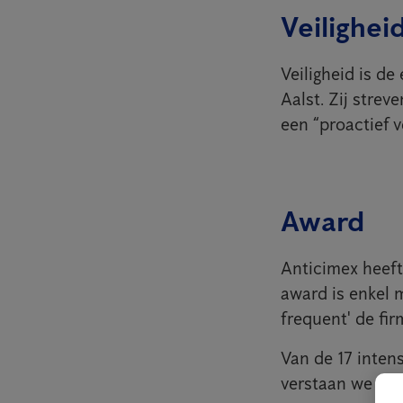
Veiligheid
Veiligheid is de
Aalst. Zij strev
een “proactief v
Award
Anticimex heef
award is enkel 
frequent' de fi
Van de 17 inten
verstaan we dat 