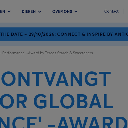
Contact
EN
DIEREN
OVER ONS
 THE DATE – 29/10/2026: CONNECT & INSPIRE BY ANTI
al Performance' -Award by Tereos Starch & Sweeteners
 ONTVANGT
OR GLOBAL
CE' -AWARD