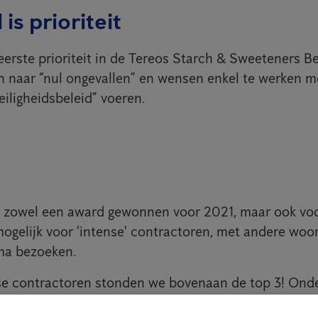
 is prioriteit
 eerste prioriteit in de Tereos Starch & Sweeteners B
en naar “nul ongevallen” en wensen enkel te werken m
eiligheidsbeleid” voeren.
t zowel een award gewonnen voor 2021, maar ook vo
mogelijk voor 'intense' contractoren, met andere woor
rma bezoeken.
se contractoren stonden we bovenaan de top 3! Onde
we er zo goed als ‘dagelijks’ zijn. We zijn trots!