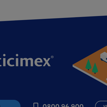
0800 96 900
S
V