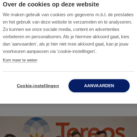
Over de cookies op deze website
n mooi bewijs dat Anticimex niet alleen instaat voor
 ook die van de klanten.
We maken gebruik van cookies om gegevens m.b.t. de prestaties
en het gebruik van deze website te verzamelen en te analyseren.
Zo kunnen we onze sociale media, content en advertenties
verbeteren en personaliseren. Als je hiermee akkoord gaat, kies
dan 'aanvaarden', als je hier niet mee akkoord gaat, kan je jouw
!
voorkeuren aanpassen via 'cookie-instellingen'.
Kom meer te weten
willen we uiteraard ook ons team bedanken voor hun
 pluim om dit 2 jaar na elkaar te realiseren!
Cookie-instellingen
AANVAARDEN