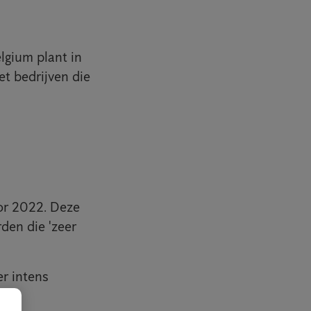
elgium plant in
et bedrijven die
or 2022. Deze
den die 'zeer
r intens