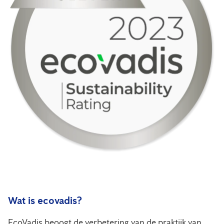
Wat is ecovadis?
EcoVadis beoogt de verbetering van de praktijk van