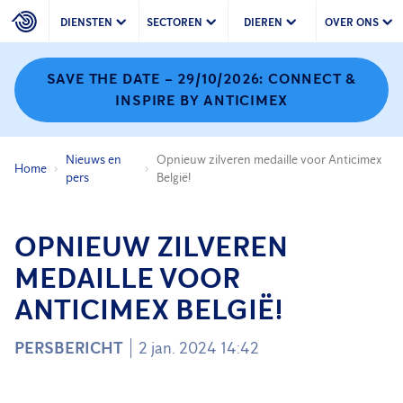
DIENSTEN
SECTOREN
DIEREN
OVER ONS
SAVE THE DATE – 29/10/2026: CONNECT &
INSPIRE BY ANTICIMEX
Nieuws en
Opnieuw zilveren medaille voor Anticimex
Home
pers
België!
OPNIEUW ZILVEREN
MEDAILLE VOOR
ANTICIMEX BELGIË!
PERSBERICHT
2 jan. 2024 14:42