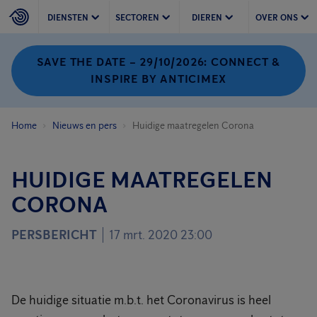
DIENSTEN
SECTOREN
DIEREN
OVER ONS
SAVE THE DATE – 29/10/2026: CONNECT &
INSPIRE BY ANTICIMEX
Home
Nieuws en pers
Huidige maatregelen Corona
HUIDIGE MAATREGELEN
CORONA
PERSBERICHT
17 mrt. 2020 23:00
De huidige situatie m.b.t. het Coronavirus is heel