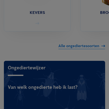
KEVERS
BRO
Alle ongediertesoorten
Ongediertewijzer
Van welk ongedierte heb ik last?