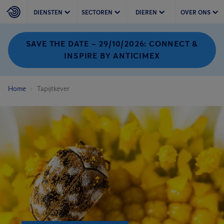
DIENSTEN
SECTOREN
DIEREN
OVER ONS
SAVE THE DATE – 29/10/2026: CONNECT &
INSPIRE BY ANTICIMEX
Home
Tapijtkever