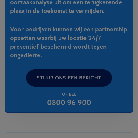
oorzaakanalyse uit om een terugkerende
plaag in de toekomst te vermijden.
Voor bedrijven kunnen wij een partnership
opzetten waarbij uw locatie 24/7
preventief beschermd wordt tegen
ongedierte.
STUUR ONS EEN BERICHT
OF BEL
0800 96 900