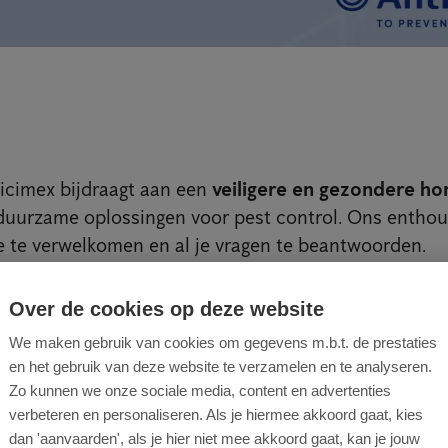
icimex bijdraagt aan een
veiligere en gezondere h
duurzame oplossingen voor pest control. Ons enthou
je te verwelkomen en al je vragen te beantwoorden.
ek onze stand en maak kans op een leuk cadeaupakke
Over de cookies op deze website
ier.
We maken gebruik van cookies om gegevens m.b.t. de prestaties
en het gebruik van deze website te verzamelen en te analyseren.
Zo kunnen we onze sociale media, content en advertenties
verbeteren en personaliseren. Als je hiermee akkoord gaat, kies
dan 'aanvaarden', als je hier niet mee akkoord gaat, kan je jouw