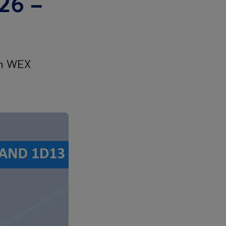
26 –
in WEX