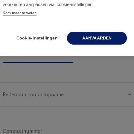
voorkeuren aanpassen via 'cookie-instellingen'.
cteer ons
Kom meer te weten
Cookie-instellingen
AANVAARDEN
Vrijblijvend contact BEDRIJF
Reden van contactopname
Contractnummer