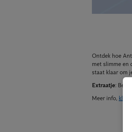
Ontdek hoe Ant
met slimme en 
staat klaar om 
Extraatje
: Bezo
Meer info,
klik h