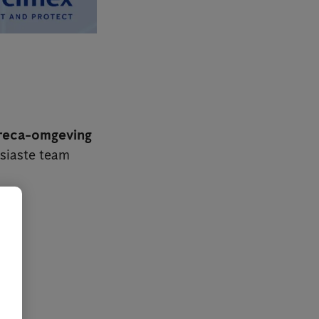
oreca-omgeving
siaste team
t!