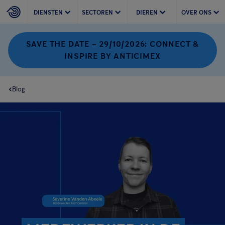
DIENSTEN
SECTOREN
DIEREN
OVER ONS
SAVE THE DATE – 29/10/2026: CONNECT &
INSPIRE BY ANTICIMEX
Blog