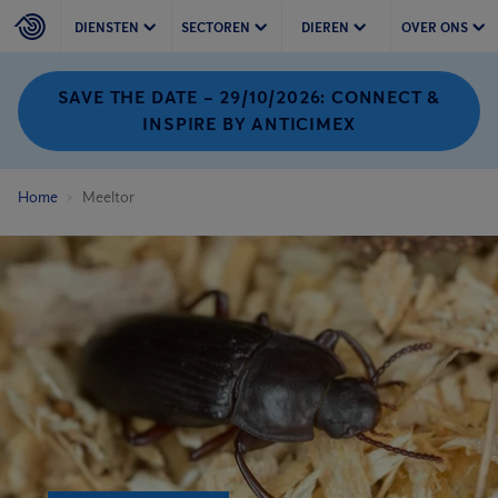
DIENSTEN
SECTOREN
DIEREN
OVER ONS
SAVE THE DATE – 29/10/2026: CONNECT &
INSPIRE BY ANTICIMEX
Home
Meeltor