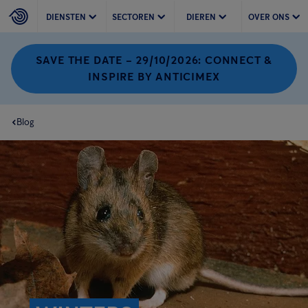
DIENSTEN
SECTOREN
DIEREN
OVER ONS
SAVE THE DATE – 29/10/2026: CONNECT &
INSPIRE BY ANTICIMEX
Blog