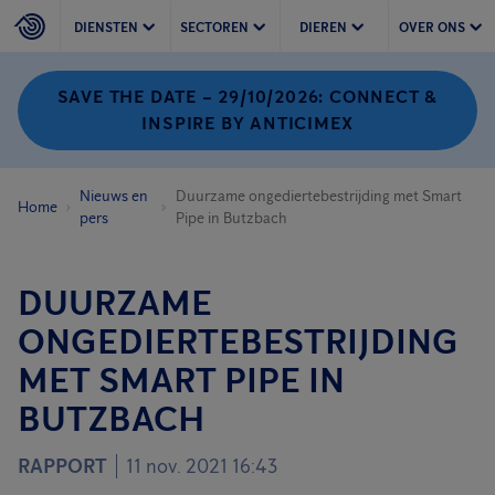
DIENSTEN
SECTOREN
DIEREN
OVER ONS
SAVE THE DATE – 29/10/2026: CONNECT &
INSPIRE BY ANTICIMEX
Nieuws en
Duurzame ongediertebestrijding met Smart
Home
pers
Pipe in Butzbach
DUURZAME
ONGEDIERTEBESTRIJDING
MET SMART PIPE IN
BUTZBACH
RAPPORT
11 nov. 2021 16:43