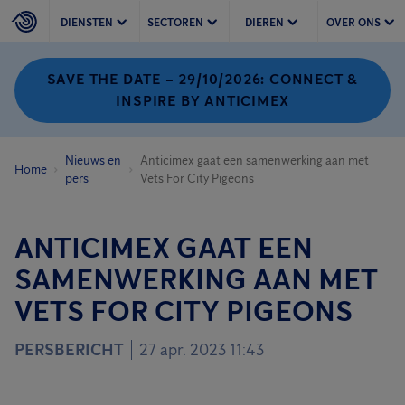
DIENSTEN
SECTOREN
DIEREN
OVER ONS
SAVE THE DATE – 29/10/2026: CONNECT &
INSPIRE BY ANTICIMEX
Nieuws en
Anticimex gaat een samenwerking aan met
Home
pers
Vets For City Pigeons
ANTICIMEX GAAT EEN
SAMENWERKING AAN MET
VETS FOR CITY PIGEONS
PERSBERICHT
27 apr. 2023 11:43