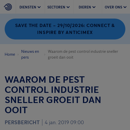
DIENSTEN
SECTOREN
DIEREN
OVER ONS
SAVE THE DATE – 29/10/2026: CONNECT &
INSPIRE BY ANTICIMEX
Nieuws en
Waarom de pest control industrie sneller
Home
pers
groeit dan ooit
WAAROM DE PEST
CONTROL INDUSTRIE
SNELLER GROEIT DAN
OOIT
PERSBERICHT
4 jan. 2019 09:00