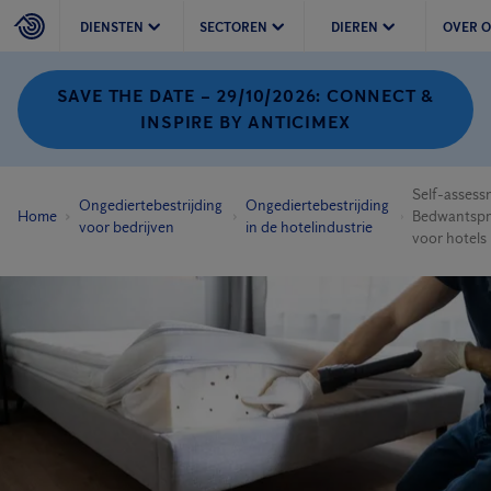
DIENSTEN
SECTOREN
DIEREN
OVER 
SAVE THE DATE – 29/10/2026: CONNECT &
INSPIRE BY ANTICIMEX
Self-assess
Ongediertebestrijding
Ongediertebestrijding
Home
Bedwantspr
voor bedrijven
in de hotelindustrie
voor hotels