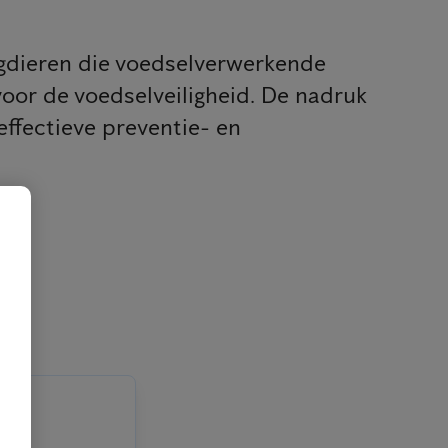
aagdieren die voedselverwerkende
oor de voedselveiligheid. De nadruk
effectieve preventie- en