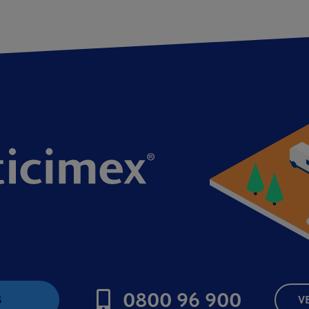
0800 96 900
S
V