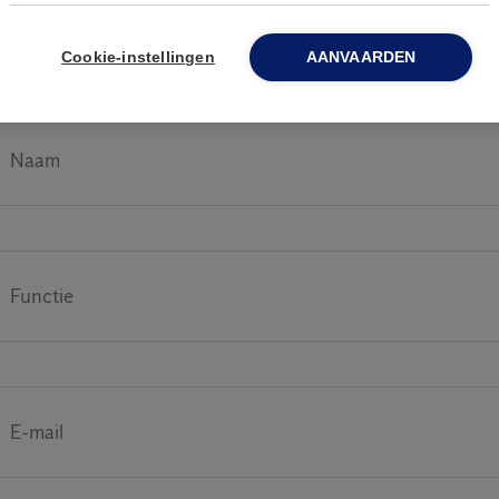
Download e-book Kritieke plaaggebieden
Cookie-instellingen
AANVAARDEN
Naam
Functie
E-mail