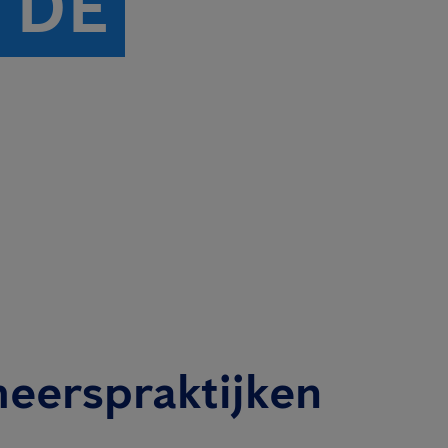
 DE
heerspraktijken