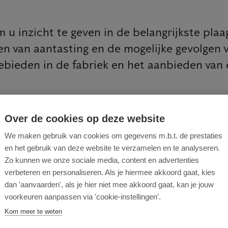
 u inzicht te geven in de belangrijkste pl
n van aantasting en de mogelijke gevolgen v
ebieden in de fabriek en het aanbieden van 
Over de cookies op deze website
We maken gebruik van cookies om gegevens m.b.t. de prestaties
en het gebruik van deze website te verzamelen en te analyseren.
oad ons gratis ebook
Zo kunnen we onze sociale media, content en advertenties
verbeteren en personaliseren. Als je hiermee akkoord gaat, kies
dan 'aanvaarden', als je hier niet mee akkoord gaat, kan je jouw
voorkeuren aanpassen via 'cookie-instellingen'.
Kom meer te weten