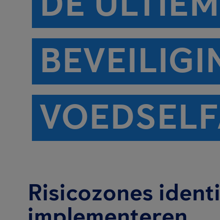
DE ULTIEM
BEVEILIG
VOEDSELFA
Risicozones identi
implementeren