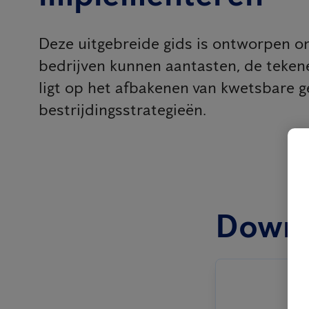
Deze uitgebreide gids is ontworpen om
bedrijven kunnen aantasten, de tekene
ligt op het afbakenen van kwetsbare g
bestrijdingsstrategieën.
Downl