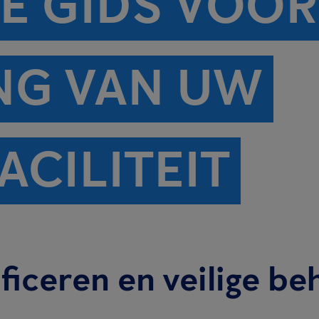
E GIDS VOOR
ING VAN UW
CILITEIT
ficeren en veilige be