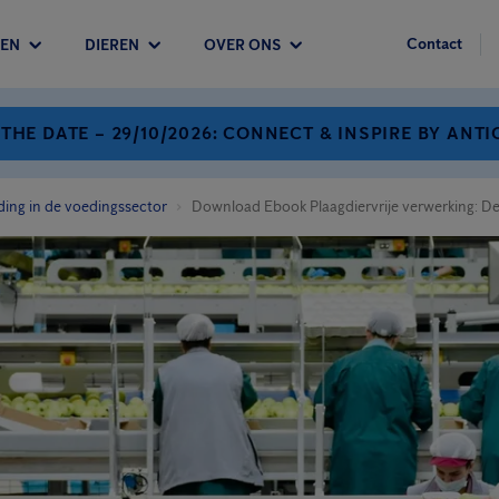
Contact
EN
DIEREN
OVER ONS
 THE DATE – 29/10/2026: CONNECT & INSPIRE BY ANTI
ding in de voedingssector
Download Ebook Plaagdiervrije verwerking: De u