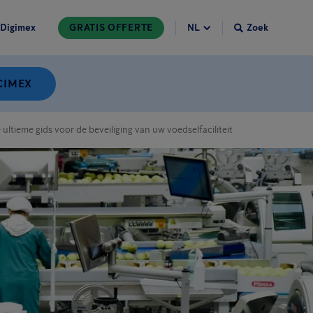
Digimex
GRATIS OFFERTE
Zoek
CIMEX
ltieme gids voor de beveiliging van uw voedselfaciliteit