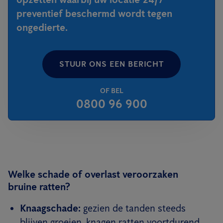
preventief beschermd wordt tegen
ongedierte.
STUUR ONS EEN BERICHT
OF BEL
0800 96 900
Welke schade of overlast veroorzaken
bruine ratten?
Knaagschade:
gezien de tanden steeds
blijven groeien, knagen ratten voortdurend