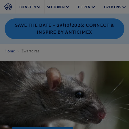
DIENSTEN
SECTOREN
DIEREN
OVER ONS
SAVE THE DATE – 29/10/2026: CONNECT &
INSPIRE BY ANTICIMEX
Home
Zwarte rat