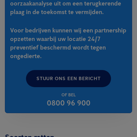
oorzaakanalyse uit om een terugkerende
plaag in de toekomst te vermijden.
Voor bedrijven kunnen wij een partnership
opzetten waarbij uw locatie 24/7
preventief beschermd wordt tegen
ongedierte.
STUUR ONS EEN BERICHT
OF BEL
0800 96 900