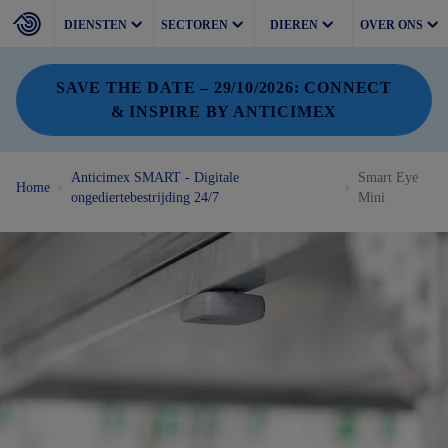
DIENSTEN
SECTOREN
DIEREN
OVER ONS
SAVE THE DATE – 29/10/2026: CONNECT
& INSPIRE BY ANTICIMEX
Anticimex SMART - Digitale
Smart Eye
Home
ongediertebestrijding 24/7
Mini