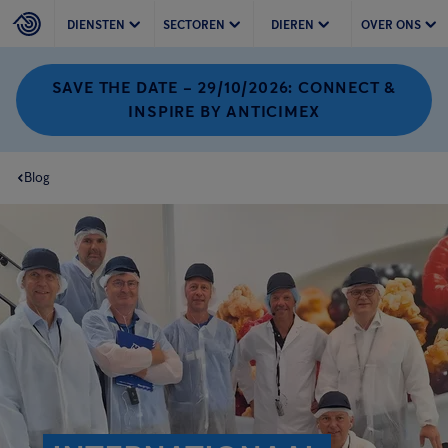
DIENSTEN
SECTOREN
DIEREN
OVER ONS
SAVE THE DATE – 29/10/2026: CONNECT &
INSPIRE BY ANTICIMEX
Blog