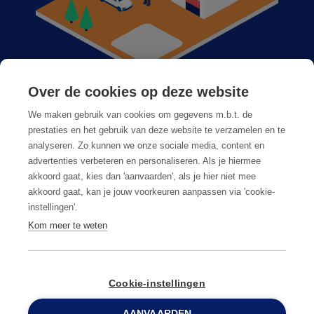
Over de cookies op deze website
Anticimex bij u in de buurt
We maken gebruik van cookies om gegevens m.b.t. de
Vacatures
prestaties en het gebruik van deze website te verzamelen en te
analyseren. Zo kunnen we onze sociale media, content en
Veelgestelde vragen
advertenties verbeteren en personaliseren. Als je hiermee
akkoord gaat, kies dan 'aanvaarden', als je hier niet mee
akkoord gaat, kan je jouw voorkeuren aanpassen via 'cookie-
instellingen'.
Kom meer te weten
Algemene voorwaarden
Privacy & cookies
Cookie-instellingen
AANVAARDEN