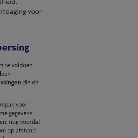
dheid.
itdaging voor
eersing
om te voldoen
lleen
ossingen
die de
anpak voor
ime gegevens
en, nog voordat
 om op afstand