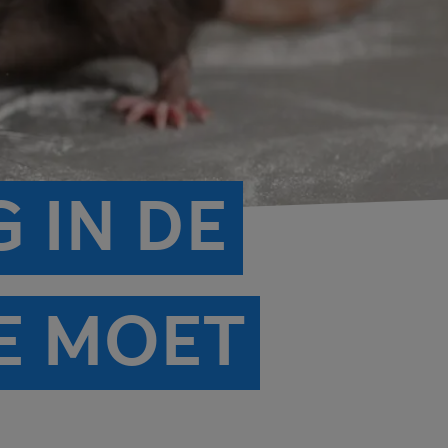
 IN DE
E MOET