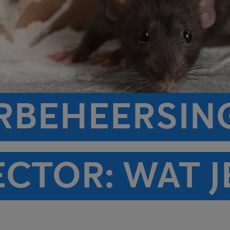
RBEHEERSING
CTOR: WAT J