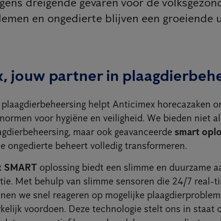
egens dreigende gevaren voor de volksgezon
emen en ongedierte blijven een groeiende u
, jouw partner in plaagdierbeh
in plaagdierbeheersing helpt Anticimex horecazaken 
normen voor hygiëne en veiligheid. We bieden niet a
aagdierbeheersing, maar ook geavanceerde
smart opl
e ongedierte beheert volledig transformeren.
x SMART
oplossing biedt een slimme en duurzame a
tie. Met behulp van slimme sensoren die 24/7 real-t
nen we snel reageren op mogelijke plaagdierproblem
kelijk voordoen. Deze technologie stelt ons in staat