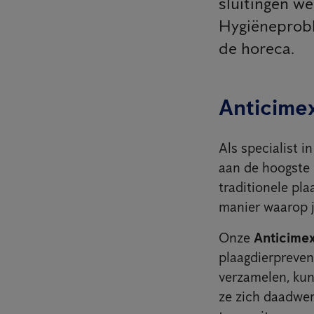
sluitingen w
Hygiëneprobl
de horeca.
Anticimex
Als specialist 
aan de hoogste 
traditionele pl
manier waarop j
Onze
Anticime
plaagdierpreven
verzamelen, kun
ze zich daadwer