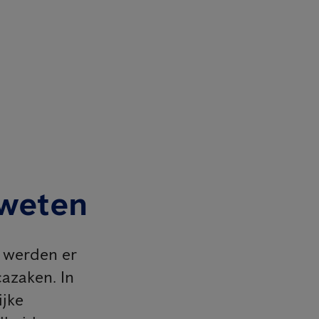
 weten
 werden er
cazaken. In
ijke