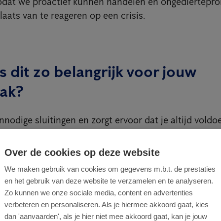
zodat we proactief kunnen handelen en ongediertepr
aats van te reageren op een crisis.
 dit zo belangrijk voor jouw
ak?
nodige sluitingen en zorgt ervoor dat je altijd voldo
Bovendien geeft het je gemoedsrust, wetende dat je 
zonder dat je handmatig inspecties hoeft te plannen
Over de cookies op deze website
ge artikel hier:
Vorig jaar zijn 164 horecazaken tijdelij
We maken gebruik van cookies om gegevens m.b.t. de prestaties
en het gebruik van deze website te verzamelen en te analyseren.
vaar was voor de volksgezondheid, aantal in stijgende
Zo kunnen we onze sociale media, content en advertenties
verbeteren en personaliseren. Als je hiermee akkoord gaat, kies
dan 'aanvaarden', als je hier niet mee akkoord gaat, kan je jouw
oe Anticimex SMART jouw horecazaak kan helpen om 