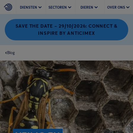
DIENSTEN
SECTOREN
DIEREN
OVER ONS
SAVE THE DATE – 29/10/2026: CONNECT &
INSPIRE BY ANTICIMEX
Blog