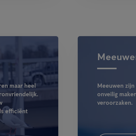
Meeuwe
eren maar heel
Meeuwen zijn 
ronvriendelijk.
onveilig maken
w
veroorzaken.
s efficiënt