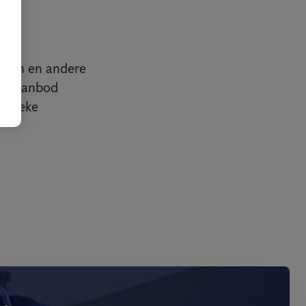
uwen en andere
eid aanbod
cifieke