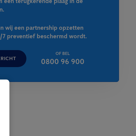
m een terugkerende plaag in de
n.
n wij een partnership opzetten
4/7 preventief beschermd wordt.
OF BEL
ERICHT
0800 96 900