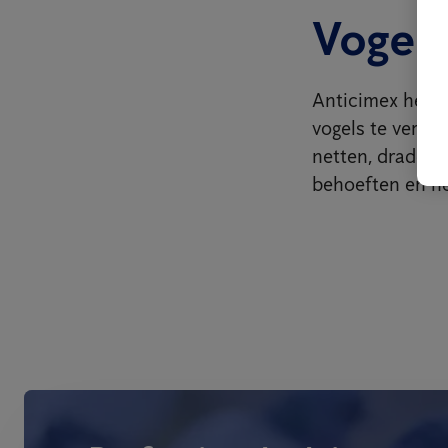
Vogel
Anticimex heef
vogels te verja
netten, draden, 
behoeften en he