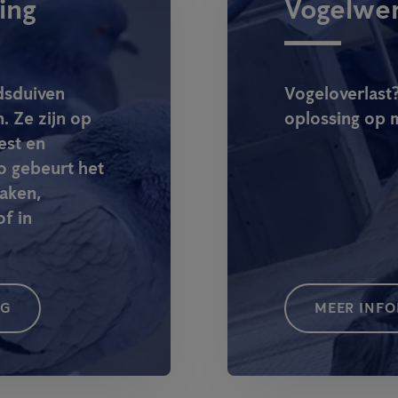
ing
Vogelwe
adsduiven
Vogeloverlast?
 Ze zijn op
oplossing op 
est en
o gebeurt het
daken,
f in
NG
MEER INF