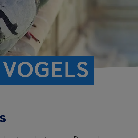
 VOGELS
s