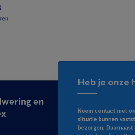
g
ren
Heb je onze 
lwering en
Neem contact met ons
ex
situatie kunnen vasts
bezorgen. Daarnaast 