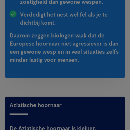
zoetigheid dan gewone wespen.
Verdedigt het nest wel fel als je te
dichtbij komt.
Daarom zeggen biologen vaak dat de
Europese hoornaar
niet agressiever is dan
een gewone wesp
en in veel situaties zelfs
minder lastig voor mensen.
Aziatische hoornaar
De Aziatische hoornaar is kleiner,