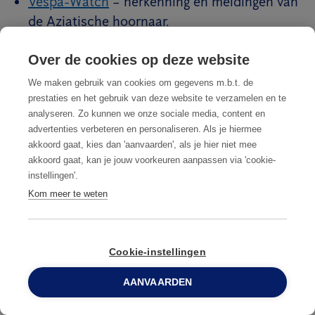
Vespa-Watch
– herkenning en meldingen van
de Aziatische hoornaar.
Interne expertise van de specialisten van
Over de cookies op deze website
Anticimex België.
We maken gebruik van cookies om gegevens m.b.t. de
prestaties en het gebruik van deze website te verzamelen en te
analyseren. Zo kunnen we onze sociale media, content en
Last van wespen of de Aziatische
advertenties verbeteren en personaliseren. Als je hiermee
hoornaar?
akkoord gaat, kies dan 'aanvaarden', als je hier niet mee
akkoord gaat, kan je jouw voorkeuren aanpassen via 'cookie-
instellingen'.
Vrijblijvend
Vrijblijvend contact
Kom meer te weten
contact BEDRIJF
PARTICULIER
Cookie-instellingen
Reden van contactopname
AANVAARDEN
0800 96 900