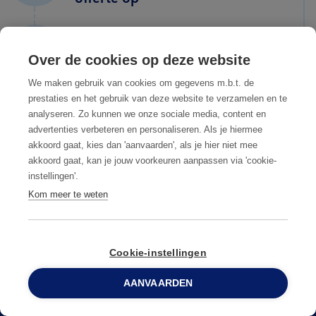
4
U gaat op ons voorstel in
Over de cookies op deze website
We maken gebruik van cookies om gegevens m.b.t. de
prestaties en het gebruik van deze website te verzamelen en te
5
analyseren. Zo kunnen we onze sociale media, content en
U bent ongediertevrij
advertenties verbeteren en personaliseren. Als je hiermee
akkoord gaat, kies dan 'aanvaarden', als je hier niet mee
akkoord gaat, kan je jouw voorkeuren aanpassen via 'cookie-
instellingen'.
Kom meer te weten
Cookie-instellingen
AANVAARDEN
0800 96 900