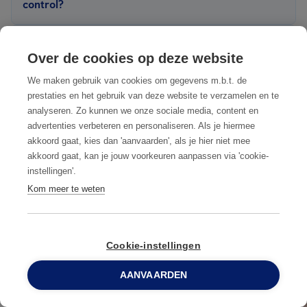
control?
kan het probleem escaleren.
Anticimex Smart, gifvrij, diervriendelijk en datagedreven, steeds
Als
bedrijf
moet u voldoen aan de FAVV-bepalingen voor uw
conform wettelijke voorschriften.
Kan ik een cursus ongediertebestrijding volgen?
sector, in dit geval bent u meestal verplicht
een
Over de cookies op deze website
ongediertepreventiecontract
aan te gaan met een
Ja, Anticimex biedt regelmatig
trainingen
aan over
We maken gebruik van cookies om gegevens m.b.t. de
serviceverlener. Als particulier heeft u geen verplichting tot een
voedselveiligheid en ongediertebestrijding. We bespreken
prestaties en het gebruik van deze website te verzamelen en te
Meest voorkomend ongedierte in
contract of preventieplan.
analyseren. Zo kunnen we onze sociale media, content en
wetgeving, IPM, preventie, methodes, data en rapportage.
Aalter
advertenties verbeteren en personaliseren. Als je hiermee
akkoord gaat, kies dan 'aanvaarden', als je hier niet mee
VOORKOM EEN ONGEDIERTEPLAAG DOOR DE
akkoord gaat, kan je jouw voorkeuren aanpassen via 'cookie-
SIGNALEN TIJDIG TE HERKENNEN
instellingen'.
Kom meer te weten
Cookie-instellingen
AANVAARDEN
0800 96 900