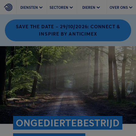
DIENSTEN
SECTOREN
DIEREN
OVER ONS
SAVE THE DATE – 29/10/2026: CONNECT &
INSPIRE BY ANTICIMEX
ONGEDIERTEBESTRIJD