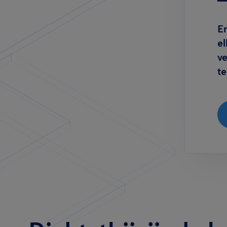
Er
el
v
t