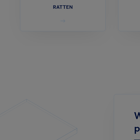
RATTEN
W
p