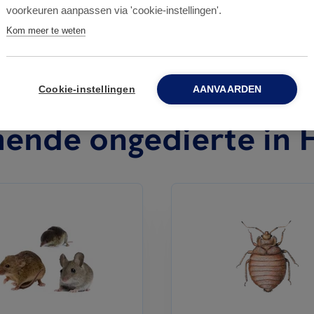
voorkeuren aanpassen via 'cookie-instellingen'.
Kom meer te weten
Cookie-instellingen
AANVAARDEN
ende ongedierte in 