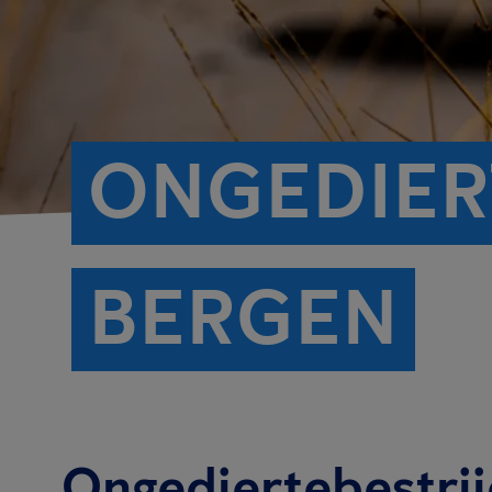
ONGEDIER
BERGEN
Ongediertebestrij