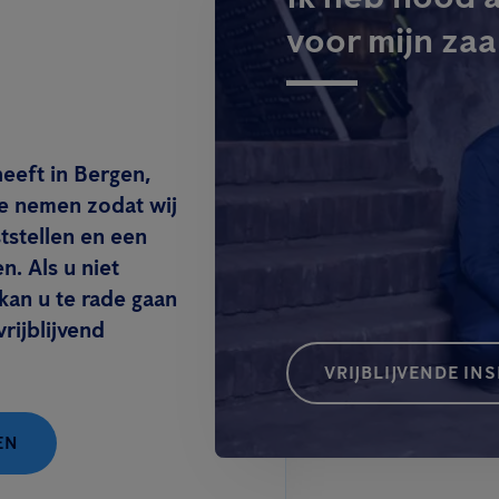
voor mijn zaa
heeft in Bergen,
te nemen zodat wij
tstellen en een
n. Als u niet
kan u te rade gaan
rijblijvend
VRIJBLIJVENDE IN
EN