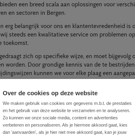
bieden een breed scala aan oplossingen voor verschi
en en sectoren in Bergen.
n erg belangrijk voor ons en klantentevredenheid is on
wij steeds een kwalitatieve service om problemen op
e toekomst.
 gedraagt zich op specifieke wijze, en moet bijgevolg
n worden. Door grondige kennis van de te bestrijde
rijdingswijzen kunnen we voor elke plaag een aangepa
Over de cookies op deze website
We maken gebruik van cookies om gegevens m.b.t. de prestaties
en het gebruik van deze website te verzamelen en te analyseren.
ijden ongedierte in Bergen
Zo kunnen we onze sociale media, content en advertenties
verbeteren en personaliseren. Als je hiermee akkoord gaat, kies
 de hoofdstad van Henegouwen, de vele restaurantj
dan 'aanvaarden', als je hier niet mee akkoord gaat, kan je jouw