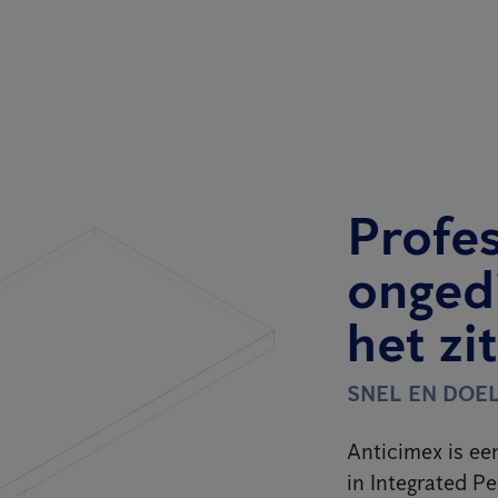
Profe
onged
het zi
SNEL EN DOE
Anticimex is een
in Integrated P