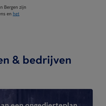
n Bergen zijn
ens en
het
en & bedrijven
aan een ongedierteplan