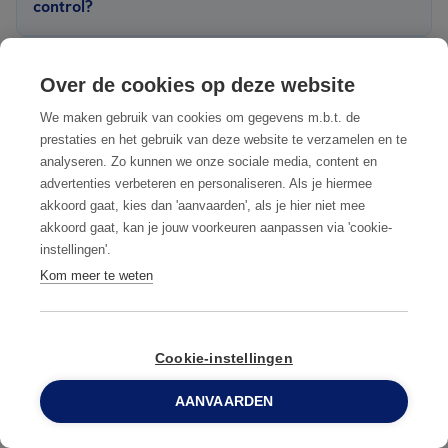
control?
kan het probleem escaleren.
Anticimex Smart, gifvrij, diervriendelijk en datagedreven, steeds
Als
bedrijf
moet u voldoen aan de FAVV-bepalingen voor uw
conform wettelijke voorschriften.
Kan ik een cursus ongediertebestrijding volgen?
sector, in dit geval bent u meestal verplicht
een
Over de cookies op deze website
ongediertepreventiecontract
aan te gaan met een
Ja, Anticimex biedt regelmatig
trainingen
aan over
We maken gebruik van cookies om gegevens m.b.t. de
serviceverlener. Als particulier heeft u geen verplichting tot een
voedselveiligheid en ongediertebestrijding. We bespreken
prestaties en het gebruik van deze website te verzamelen en te
Meest voorkomend ongedierte in
contract of preventieplan.
analyseren. Zo kunnen we onze sociale media, content en
wetgeving, IPM, preventie, methodes, data en rapportage.
Brasschaat
advertenties verbeteren en personaliseren. Als je hiermee
akkoord gaat, kies dan 'aanvaarden', als je hier niet mee
VOORKOM EEN ONGEDIERTEPROBLEEM DOOR DE
akkoord gaat, kan je jouw voorkeuren aanpassen via 'cookie-
SPOREN TIJDIG TE HERKENNEN
instellingen'.
Kom meer te weten
Cookie-instellingen
AANVAARDEN
0800 96 900