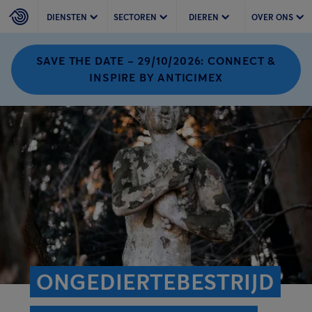
DIENSTEN
SECTOREN
DIEREN
OVER ONS
SAVE THE DATE – 29/10/2026: CONNECT &
INSPIRE BY ANTICIMEX
ONGEDIERTEBESTRIJD